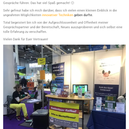
Gespräche führen. Das hat viel Spaß gemacht! 🙂
Sehr gefreut habe ich mich darüber, dass ich vielen einen kleinen Einblick in die
ungeahnten Möglichkeiten
innovativer Techniken
geben durfte.
Total begeistert bin ich von der Aufgeschlossenheit und Offenheit meiner
Gesprächspartner und der Bereitschaft, Neues auszuprobieren und sich selbst eine
tolle Erfahrung zu verschaffen.
Vielen Dank für Euer Vertrauen!