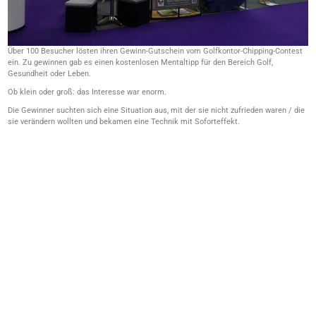
Über 100 Besucher lösten ihren Gewinn-Gutschein vom Golfkontor-Chipping-Contest
ein. Zu gewinnen gab es einen kostenlosen Mentaltipp für den Bereich Golf,
Gesundheit oder Leben.
Ob klein oder groß: das Interesse war enorm.
Die Gewinner suchten sich eine Situation aus, mit der sie nicht zufrieden waren / die
sie verändern wollten und bekamen eine Technik mit Soforteffekt.