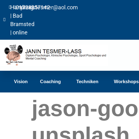
Hamburg
01728357142
praxistesmer@aol.com​
| Bad
Bramsted
| online
Vision
Coaching
Techniken
Workshops
jason-go
unsplash