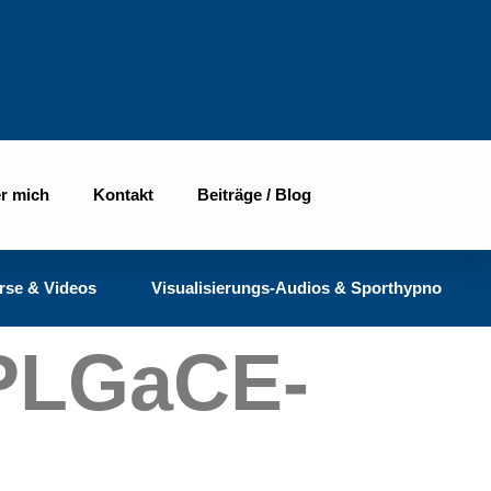
r mich
Kontakt
Beiträge / Blog
rse & Videos
Visualisierungs-Audios & Sporthypno
PLGaCE-