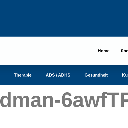
Home
übe
Therapie
ADS / ADHS
Gesundheit
Ku
odman-6awfT