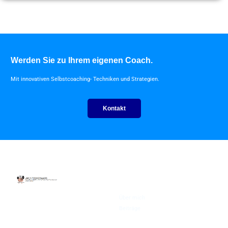
Werden Sie zu Ihrem eigenen Coach.
Mit innovativen Selbstcoaching- Techniken und Strategien.
Kontakt
About
Über mich
In Bad Bramstedt, Hamburg und
Köln, online auch deutschlandweit
Beiträge
und in den Medien bekannt.