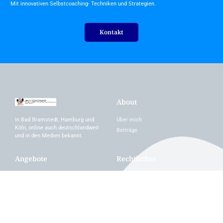
Mit innovativen Selbstcoaching- Techniken und Strategien.
Kontakt
About
Über mich
In Bad Bramstedt, Hamburg und
Köln, online auch deutschlandweit
Beiträge
und in den Medien bekannt.
Angebote
Rechtliches
Diagnostik
Impressum
Coaching / Beratung
Datenschutzerklärung
Therapie
Supervision
Workshops