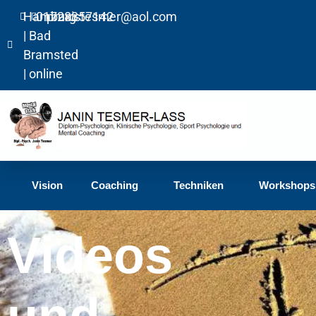
Hamburg
01728357142
praxistesmer@aol.com​
| Bad
Bramsted
| online
Vision
Coaching
Techniken
Workshops
Videos