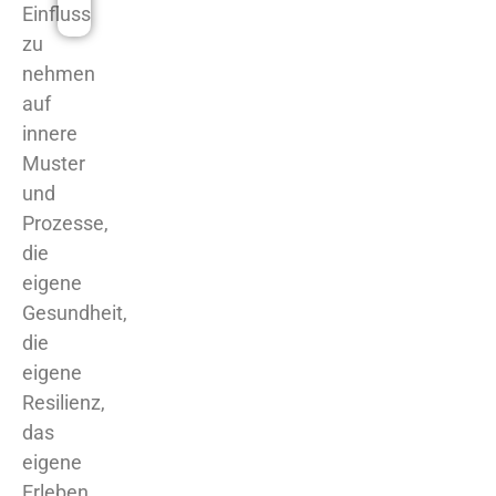
da – Kosten 49€
Einfluss
zu
nehmen
auf
innere
Muster
und
Prozesse,
die
eigene
Gesundheit,
die
eigene
Resilienz,
das
eigene
Erleben,