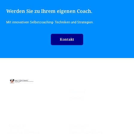
Werden Sie zu Ihrem eigenen Coach.
Mit innovativen Selbstcoaching- Techniken und Strategien.
Kontakt
About
Über mich
In Bad Bramstedt, Hamburg und
Köln, online auch deutschlandweit
Beiträge
und in den Medien bekannt.
Angebote
Rechtliches
Diagnostik
Impressum
Coaching / Beratung
Datenschutzerklärung