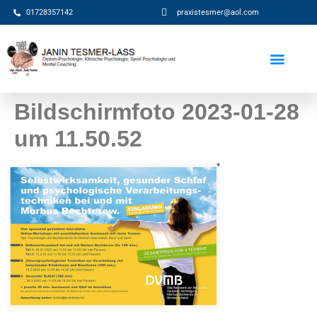
01728357142
praxistesmer@aol.com​
Beiträge / Blog
Bildschirmfoto 2023-01-28
um 11.50.52