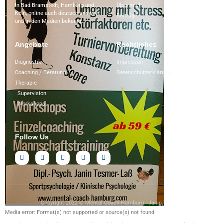
Über mich
In Bad Bramstedt, Hamburg und
Köln, online auch deutschlandweit
Beiträge
und in den Medien bekannt.
Angebote
Rechtliches
Diagnostik
Impressum
Coaching / Beratung
Datenschutzerklärung
Therapie
Supervision
Workshops
Follow Us
Copyright 2022 © Mental Coach Hamburg | Janin Tesmer
Media error: Format(s) not supported or source(s) not found