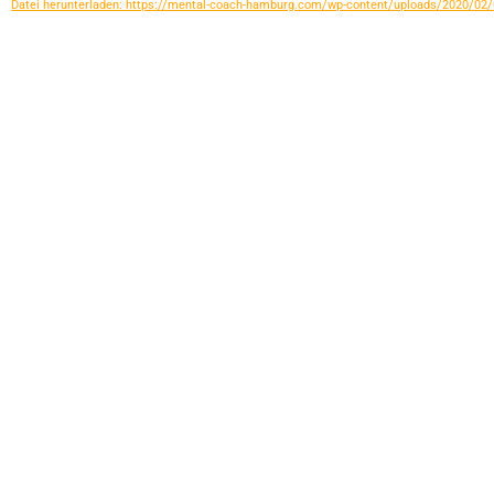
Datei herunterladen: https://mental-coach-hamburg.com/wp-content/uploads/2020
00:00