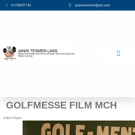
01728357142
praxistesmer@aol.com​
Beiträge / Blog
GOLFMESSE FILM MCH
Video-Player