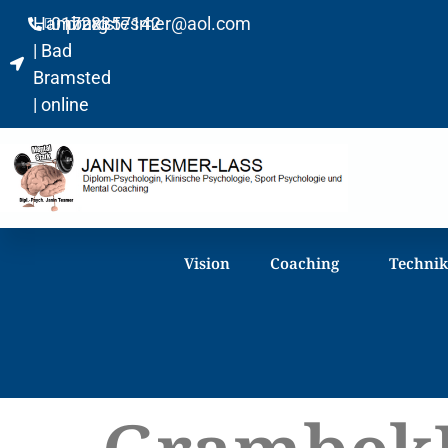
Hamburg
01728357142
praxistesmer@aol.com​
| Bad
Bramsted
| online
Vision
Coaching
Techni