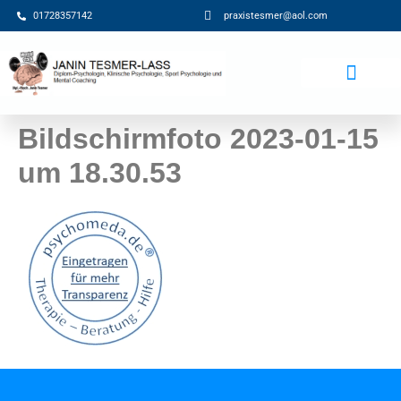
01728357142
praxistesmer@aol.com​
Beiträge / Blog
Bildschirmfoto 2023-01-15
um 18.30.53