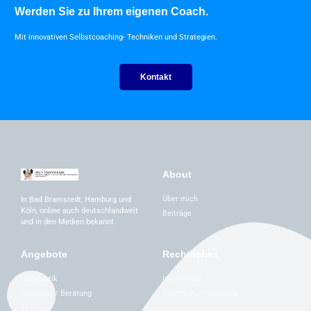
Werden Sie zu Ihrem eigenen Coach.
Mit innovativen Selbstcoaching- Techniken und Strategien.
Kontakt
About
Über mich
In Bad Bramstedt, Hamburg und
Köln, online auch deutschlandweit
Beiträge
und in den Medien bekannt.
Angebote
Rechtliches
Diagnostik
Impressum
Coaching / Beratung
Datenschutzerklärung
Therapie