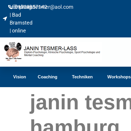
Hamburg
01728357142
praxistesmer@aol.com​
| Bad
Bramsted
| online
Vision
Coaching
Techniken
Workshops
janin tes
hamburg_