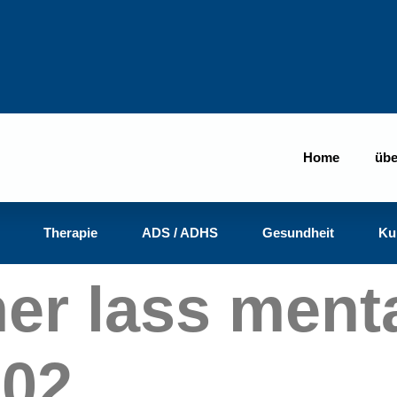
Home
übe
Therapie
ADS / ADHS
Gesundheit
Ku
mer lass ment
02