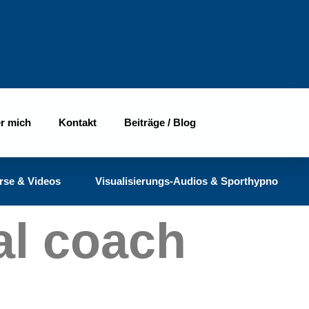
r mich
Kontakt
Beiträge / Blog
rse & Videos
Visualisierungs-Audios & Sporthypno
al coach