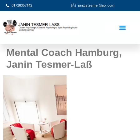
01728357142
praxistesmer@aol.com​
Beiträge / Blog
Mental Coach Hamburg,
Janin Tesmer-Laß