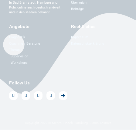
Über mich
In Bad Bramstedt, Hamburg und
Köln, online auch deutschlandweit
Beiträge
und in den Medien bekannt.
Angebote
Rechtliches
Diagnostik
Impressum
Coaching / Beratung
Datenschutzerklärung
Therapie
Supervision
Workshops
Follow Us
Copyright 2022 © Mental Coach Hamburg | Janin Tesmer