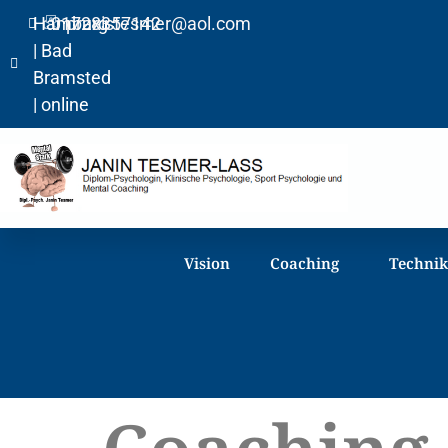
Hamburg
01728357142
praxistesmer@aol.com​
| Bad
Bramsted
| online
Vision
Coaching
Techni