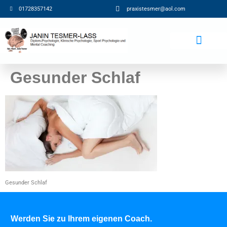
01728357142
praxistesmer@aol.com​
Beiträge / Blog
Gesunder Schlaf
Gesunder Schlaf
Werden Sie zu Ihrem eigenen Coach.