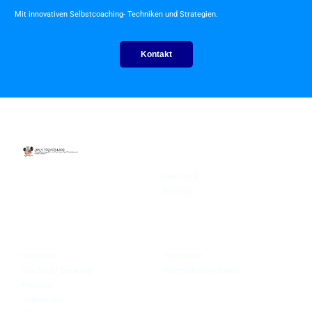
Mit innovativen Selbstcoaching- Techniken und Strategien.
Kontakt
About
Über mich
In Bad Bramstedt, Hamburg und
Köln, online auch deutschlandweit
Beiträge
und in den Medien bekannt.
Angebote
Rechtliches
Diagnostik
Impressum
Coaching / Beratung
Datenschutzerklärung
Therapie
Supervision