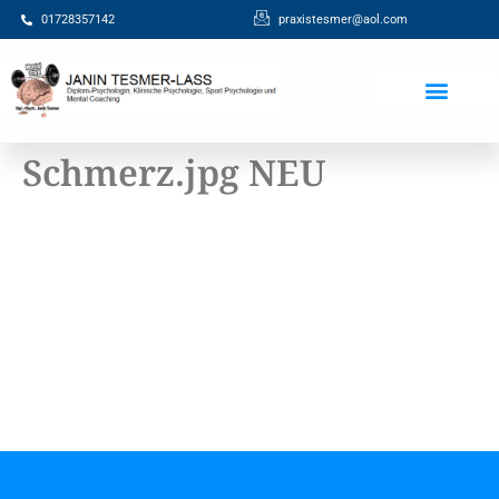
01728357142
praxistesmer@aol.com​
Beiträge / Blog
Schmerz.jpg NEU