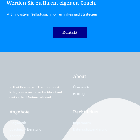
Werden Sie zu Ihrem eigenen Coach.
Mit innovativen Selbstcoaching- Techniken und Strategien.
Kontakt
About
Über mich
In Bad Bramstedt, Hamburg und
Köln, online auch deutschlandweit
Beiträge
und in den Medien bekannt.
Angebote
Rechtliches
Diagnostik
Impressum
Coaching / Beratung
Datenschutzerklärung
Therapie