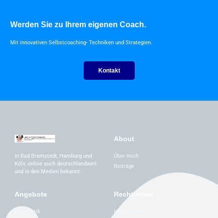
Werden Sie zu Ihrem eigenen Coach.
Mit innovativen Selbstcoaching- Techniken und Strategien.
Kontakt
About
Über mich
In Bad Bramstedt, Hamburg und
Köln, online auch deutschlandweit
Beiträge
und in den Medien bekannt.
Angebote
Rechtliches
Diagnostik
Impressum