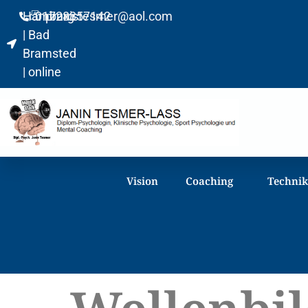
Hamburg
01728357142
praxistesmer@aol.com​
| Bad
Bramsted
| online
Vision
Coaching
Techni